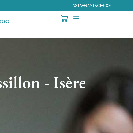
INSTAGRAM
FACEBOOK
tact
illon - Isère