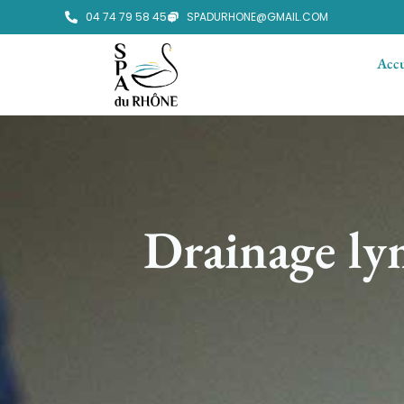
04 74 79 58 45
SPADURHONE@GMAIL.COM
Accu
Drainage lym