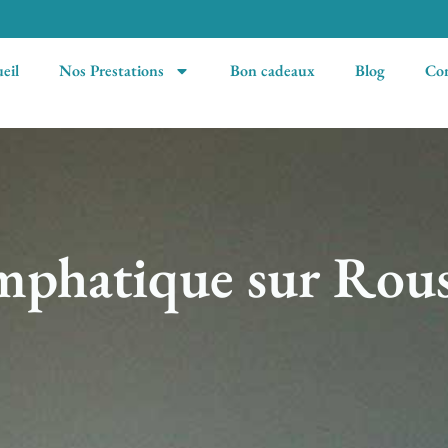
eil
Nos Prestations
Bon cadeaux
Blog
Con
phatique sur Rouss