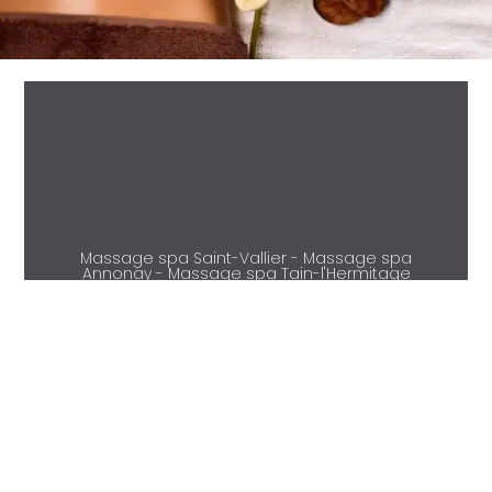
Massage spa Saint-Vallier - Massage spa
Annonay - Massage spa Tain-l'Hermitage
- Massage spa Condrieu - Massage spa
Beaurepaire - Massage spa Vienne -
Massage spa Salaise-sur-Sanne