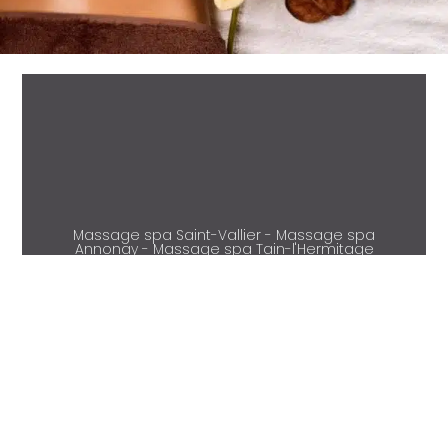
Massage spa Saint-Vallier - Massage spa
Annonay - Massage spa Tain-l'Hermitage
- Massage spa Condrieu - Massage spa
Beaurepaire - Massage spa Vienne -
Massage spa Salaise-sur-Sanne