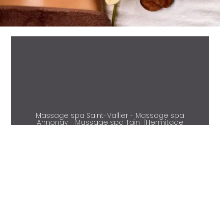
Massage spa Saint-Vallier - Massage spa
Annonay - Massage spa Tain-l'Hermitage
- Massage spa Condrieu - Massage spa
Beaurepaire - Massage spa Vienne -
Massage spa Salaise-sur-Sanne