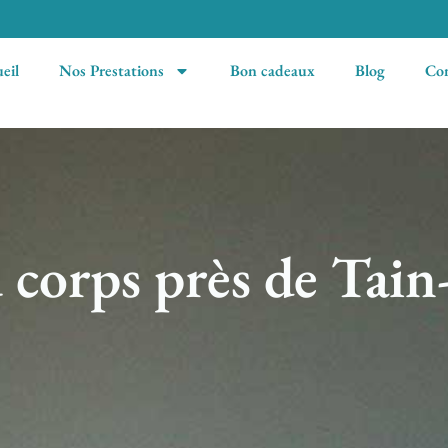
eil
Nos Prestations
Bon cadeaux
Blog
Con
 corps près de Tain