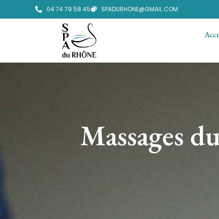
04 74 79 58 45
SPADURHONE@GMAIL.COM
Accu
Massages du