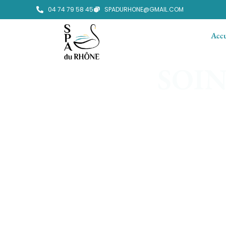
04 74 79 58 45
SPADURHONE@GMAIL.COM
Accu
SOIN