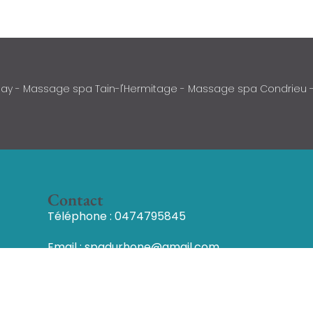
nay - Massage spa Tain-l'Hermitage - Massage spa Condrieu
Contact
Téléphone : 0474795845
Email : spadurhone@gmail.com
Adresse: 2 rue Champollion, 38550
Sablons