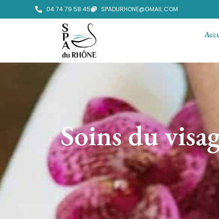
04 74 79 58 45
SPADURHONE@GMAIL.COM
Accu
Soins du visag