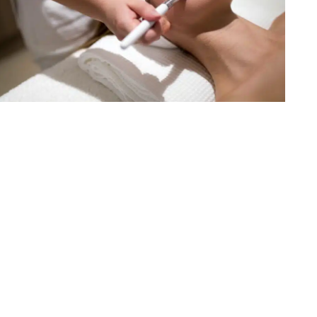
Massage spa Saint-Vallier - Massage spa Anno
Vienne -Massage spa Salaise-sur-Sanne