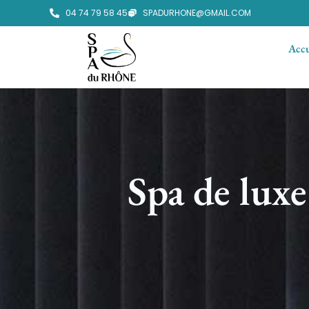
04 74 79 58 45
SPADURHONE@GMAIL.COM
Accu
Spa de lux